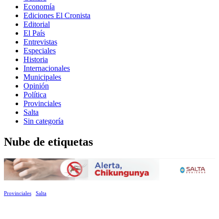
Economía
Ediciones El Cronista
Editorial
El País
Entrevistas
Especiales
Historia
Internacionales
Municipales
Opinión
Política
Provinciales
Salta
Sin categoría
Nube de etiquetas
Provinciales
Salta