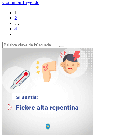
Continuar Leyendo
1
2
…
4