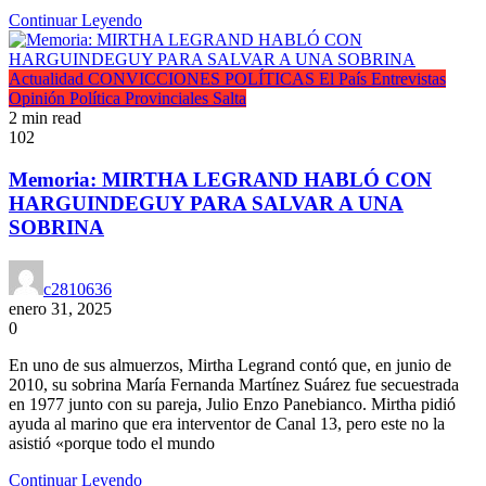
Continuar Leyendo
Actualidad
CONVICCIONES POLÍTICAS
El País
Entrevistas
Opinión
Política
Provinciales
Salta
2 min read
102
Memoria: MIRTHA LEGRAND HABLÓ CON
HARGUINDEGUY PARA SALVAR A UNA
SOBRINA
c2810636
enero 31, 2025
0
En uno de sus almuerzos, Mirtha Legrand contó que, en junio de
2010, su sobrina María Fernanda Martínez Suárez fue secuestrada
en 1977 junto con su pareja, Julio Enzo Panebianco. Mirtha pidió
ayuda al marino que era interventor de Canal 13, pero este no la
asistió «porque todo el mundo
Continuar Leyendo