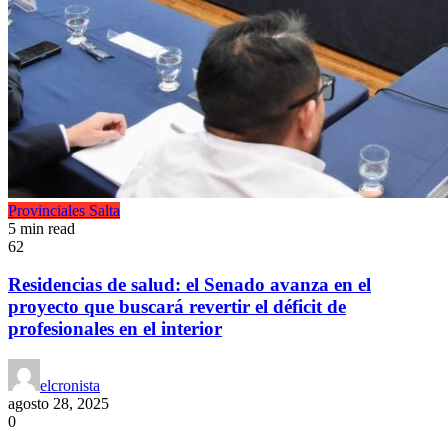
Provinciales
Salta
5 min read
62
Residencias de salud: el Senado avanza en el
proyecto que buscará revertir el déficit de
profesionales en el interior
elcronista
agosto 28, 2025
0