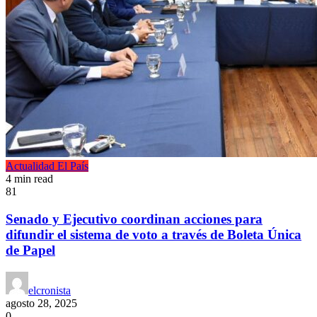
Actualidad
El País
4 min read
81
Senado y Ejecutivo coordinan acciones para
difundir el sistema de voto a través de Boleta Única
de Papel
elcronista
agosto 28, 2025
0