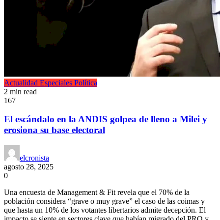
Actualidad
Especiales
Política
2 min read
167
El escándalo en la ANDIS golpea de lleno a Milei y
erosiona su base electoral
elcronista
agosto 28, 2025
0
Una encuesta de Management & Fit revela que el 70% de la
población considera “grave o muy grave” el caso de las coimas y
que hasta un 10% de los votantes libertarios admite decepción. El
impacto se siente en sectores clave que habían migrado del PRO y