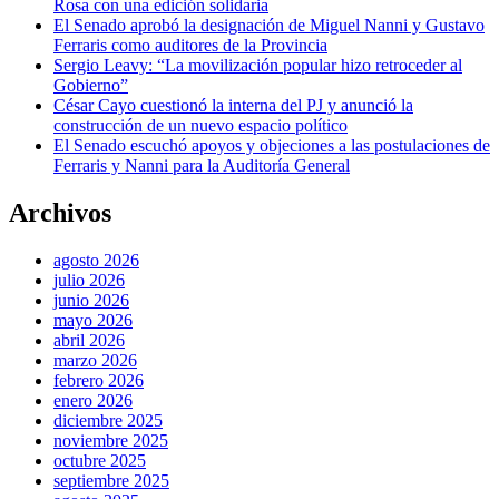
Rosa con una edición solidaria
El Senado aprobó la designación de Miguel Nanni y Gustavo
Ferraris como auditores de la Provincia
Sergio Leavy: “La movilización popular hizo retroceder al
Gobierno”
César Cayo cuestionó la interna del PJ y anunció la
construcción de un nuevo espacio político
El Senado escuchó apoyos y objeciones a las postulaciones de
Ferraris y Nanni para la Auditoría General
Archivos
agosto 2026
julio 2026
junio 2026
mayo 2026
abril 2026
marzo 2026
febrero 2026
enero 2026
diciembre 2025
noviembre 2025
octubre 2025
septiembre 2025