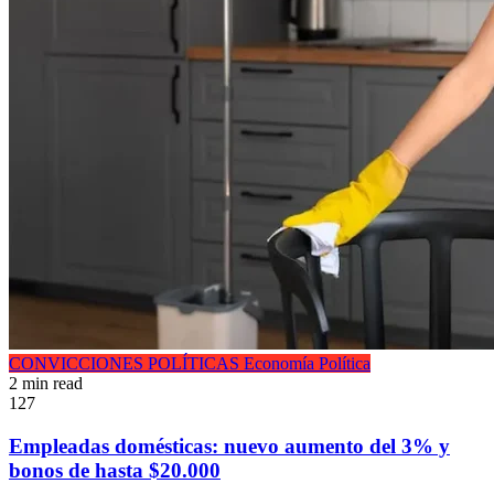
CONVICCIONES POLÍTICAS
Economía
Política
2 min read
127
Empleadas domésticas: nuevo aumento del 3% y
bonos de hasta $20.000