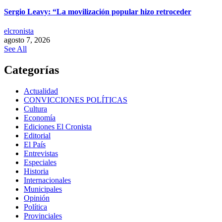
Sergio Leavy: “La movilización popular hizo retroceder
elcronista
agosto 7, 2026
See All
Categorías
Actualidad
CONVICCIONES POLÍTICAS
Cultura
Economía
Ediciones El Cronista
Editorial
El País
Entrevistas
Especiales
Historia
Internacionales
Municipales
Opinión
Política
Provinciales