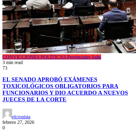
CONVICCIONES POLÍTICAS
Provinciales
Salta
3 min read
73
EL SENADO APROBÓ EXÁMENES
TOXICOLÓGICOS OBLIGATORIOS PARA
FUNCIONARIOS Y DIO ACUERDO A NUEVOS
JUECES DE LA CORTE
elcronista
febrero 27, 2026
0