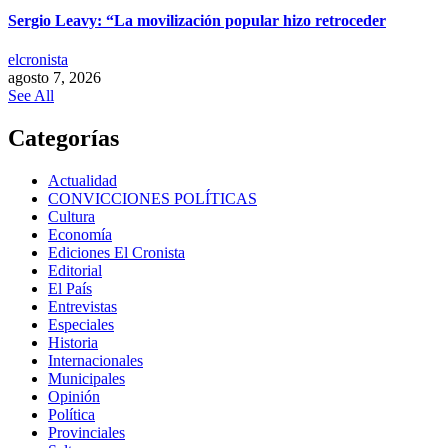
Sergio Leavy: “La movilización popular hizo retroceder
elcronista
agosto 7, 2026
See All
Categorías
Actualidad
CONVICCIONES POLÍTICAS
Cultura
Economía
Ediciones El Cronista
Editorial
El País
Entrevistas
Especiales
Historia
Internacionales
Municipales
Opinión
Política
Provinciales