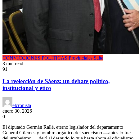
CONVICCIONES POLÍTICAS
Provinciales
Salta
3 min read
91
La reelección de Sáenz: un debate político,
institucional y ético
elcronista
enero 30, 2026
0
El diputado Germán Rallé, eterno legislador del departamento
General Güemes y hombre orgánico del saencismo —antes lo fue
del urtubeísmo—, dejó al desnudo lo que hasta ahora el oficialismo