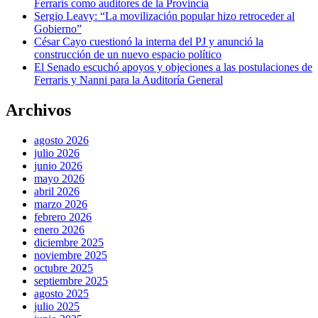
Ferraris como auditores de la Provincia
Sergio Leavy: “La movilización popular hizo retroceder al
Gobierno”
César Cayo cuestionó la interna del PJ y anunció la
construcción de un nuevo espacio político
El Senado escuchó apoyos y objeciones a las postulaciones de
Ferraris y Nanni para la Auditoría General
Archivos
agosto 2026
julio 2026
junio 2026
mayo 2026
abril 2026
marzo 2026
febrero 2026
enero 2026
diciembre 2025
noviembre 2025
octubre 2025
septiembre 2025
agosto 2025
julio 2025