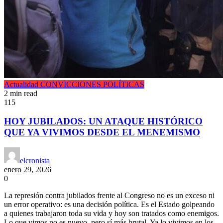
Actualidad
CONVICCIONES POLÍTICAS
2 min read
115
HOY JUBILADOS: UN ATAQUE HISTÓRICO
QUE YA VIVIMOS DESDE EL MENEMISMO
elcronista
enero 29, 2026
0
La represión contra jubilados frente al Congreso no es un exceso ni
un error operativo: es una decisión política. Es el Estado golpeando
a quienes trabajaron toda su vida y hoy son tratados como enemigos.
Lo que vimos no es nuevo, pero sí más brutal. Ya lo vivimos en los