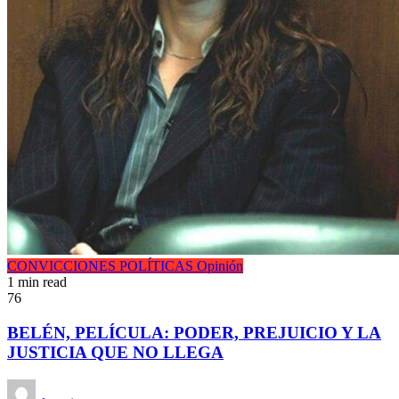
CONVICCIONES POLÍTICAS
Opinión
1 min read
76
BELÉN, PELÍCULA: PODER, PREJUICIO Y LA
JUSTICIA QUE NO LLEGA