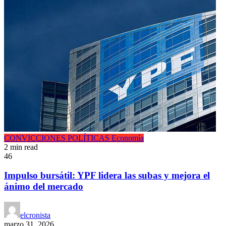
CONVICCIONES POLÍTICAS
Economía
2 min read
46
Impulso bursátil: YPF lidera las subas y mejora el
ánimo del mercado
elcronista
marzo 31, 2026