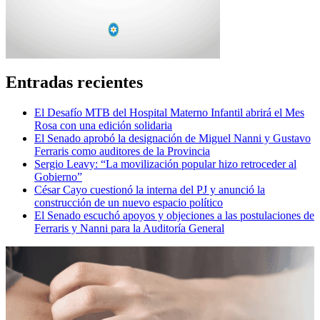
Entradas recientes
El Desafío MTB del Hospital Materno Infantil abrirá el Mes
Rosa con una edición solidaria
El Senado aprobó la designación de Miguel Nanni y Gustavo
Ferraris como auditores de la Provincia
Sergio Leavy: “La movilización popular hizo retroceder al
Gobierno”
César Cayo cuestionó la interna del PJ y anunció la
construcción de un nuevo espacio político
El Senado escuchó apoyos y objeciones a las postulaciones de
Ferraris y Nanni para la Auditoría General