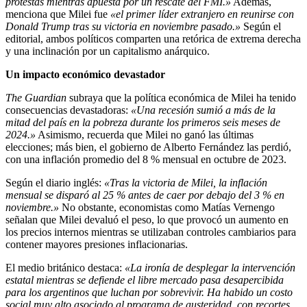
protestas mientras apuesta por un rescate del FMI.»
Además,
menciona que Milei fue
«el primer líder extranjero en reunirse con
Donald Trump tras su victoria en noviembre pasado.»
Según el
editorial, ambos políticos comparten una retórica de extrema derecha
y una inclinación por un capitalismo anárquico.
Un impacto económico devastador
The Guardian
subraya que la política económica de Milei ha tenido
consecuencias devastadoras:
«Una recesión sumió a más de la
mitad del país en la pobreza durante los primeros seis meses de
2024.»
Asimismo, recuerda que Milei no ganó las últimas
elecciones; más bien, el gobierno de Alberto Fernández las perdió,
con una inflación promedio del 8 % mensual en octubre de 2023.
Según el diario inglés:
«Tras la victoria de Milei, la inflación
mensual se disparó al 25 % antes de caer por debajo del 3 % en
noviembre.»
No obstante, economistas como Matías Vernengo
señalan que Milei devaluó el peso, lo que provocó un aumento en
los precios internos mientras se utilizaban controles cambiarios para
contener mayores presiones inflacionarias.
El medio británico destaca:
«La ironía de desplegar la intervención
estatal mientras se defiende el libre mercado pasa desapercibida
para los argentinos que luchan por sobrevivir. Ha habido un costo
social muy alto asociado al programa de austeridad, con recortes