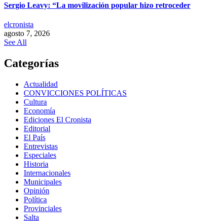
Sergio Leavy: “La movilización popular hizo retroceder
elcronista
agosto 7, 2026
See All
Categorías
Actualidad
CONVICCIONES POLÍTICAS
Cultura
Economía
Ediciones El Cronista
Editorial
El País
Entrevistas
Especiales
Historia
Internacionales
Municipales
Opinión
Política
Provinciales
Salta