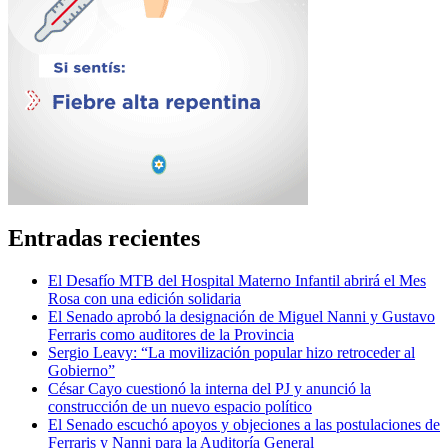
Entradas recientes
El Desafío MTB del Hospital Materno Infantil abrirá el Mes
Rosa con una edición solidaria
El Senado aprobó la designación de Miguel Nanni y Gustavo
Ferraris como auditores de la Provincia
Sergio Leavy: “La movilización popular hizo retroceder al
Gobierno”
César Cayo cuestionó la interna del PJ y anunció la
construcción de un nuevo espacio político
El Senado escuchó apoyos y objeciones a las postulaciones de
Ferraris y Nanni para la Auditoría General