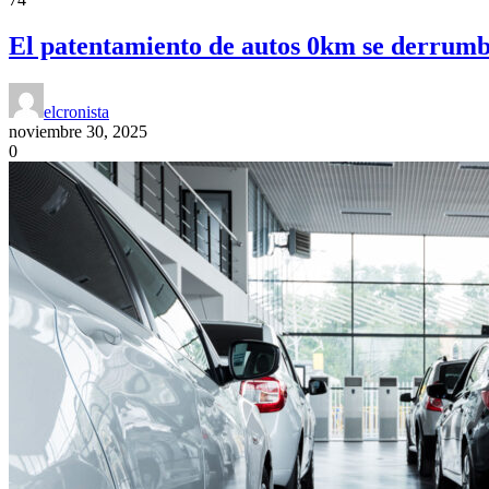
El patentamiento de autos 0km se derrumb
elcronista
noviembre 30, 2025
0