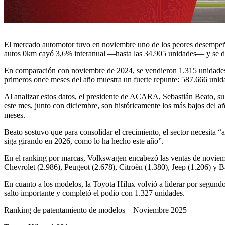
El mercado automotor tuvo en noviembre uno de los peores desempeñ
autos 0km cayó 3,6% interanual —hasta las 34.905 unidades— y se de
En comparación con noviembre de 2024, se vendieron 1.315 unidades 
primeros once meses del año muestra un fuerte repunte: 587.666 unida
Al analizar estos datos, el presidente de ACARA, Sebastián Beato, s
este mes, junto con diciembre, son históricamente los más bajos del
meses.
Beato sostuvo que para consolidar el crecimiento, el sector necesita “
siga girando en 2026, como lo ha hecho este año”.
En el ranking por marcas, Volkswagen encabezó las ventas de noviemb
Chevrolet (2.986), Peugeot (2.678), Citroën (1.380), Jeep (1.206) y B
En cuanto a los modelos, la Toyota Hilux volvió a liderar por segun
salto importante y completó el podio con 1.327 unidades.
Ranking de patentamiento de modelos – Noviembre 2025