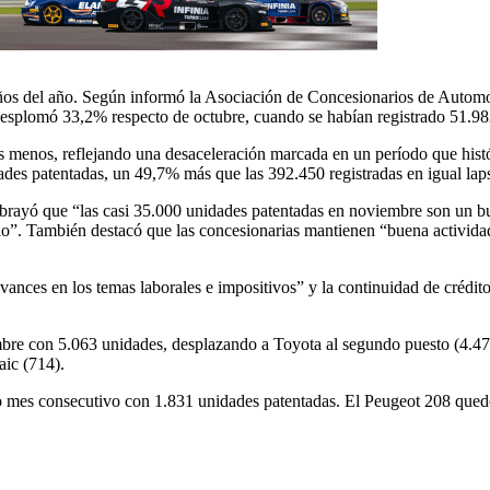
os del año. Según informó la Asociación de Concesionarios de Autom
splomó 33,2% respecto de octubre, cuando se habían registrado 51.98
menos, reflejando una desaceleración marcada en un período que histó
des patentadas, un 49,7% más que las 392.450 registradas en igual laps
ubrayó que “las casi 35.000 unidades patentadas en noviembre son un 
 año”. También destacó que las concesionarias mantienen “buena activi
avances en los temas laborales e impositivos” y la continuidad de crédit
re con 5.063 unidades, desplazando a Toyota al segundo puesto (4.474).
aic (714).
do mes consecutivo con 1.831 unidades patentadas. El Peugeot 208 qued