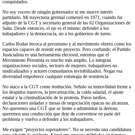
conquistados.
No soy vocero de ningún gobernador ni me mueve interés
partidario. Mi trayectoria gremial comenzó en 1971, cuando fui
adjunto de la CGT y secretario general de las 62 Organizaciones de
Salta. Desde entonces, el eje es el mismo: defender a los
trabajadores y la democracia, no a los gobiernos de turno.
Carlos Rodas invoca al peronismo y al movimiento obrero como los
espacios capaces de resistir este proyecto. Pero confunde: el Partido
Justicialista es una herramienta electoral, mientras que el
Movimiento Peronista es mucho más amplio. Lo integran
organizaciones sociales, sectores de mujeres, trabajadores no
sindicalizados y actores comunitarios invisibilizados. Negar esa
diversidad empobrece cualquier estrategia de resistencia.
No ataco a la CGT como institución. Señalo su inmovilidad frente a
los despidos masivos, la precarización, la caída salarial, el ajuste
estatal y la criminalización de la protesta. Paros tardíos,
declaraciones aisladas y mesas de negociación opacas no alcanzan.
No queremos una CGT que se limite a administrar la derrota;
queremos una conducción que deje de convertirse en parte del
problema y vuelva a defender a los trabajadores.
Me exigen “proyectos superadores”. No se necesita una candidatura
para advertir lo evidente. Ejercí mis responsabilidades en tiempos