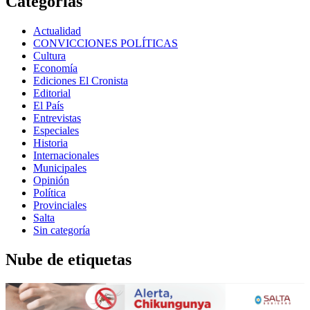
Categorías
Actualidad
CONVICCIONES POLÍTICAS
Cultura
Economía
Ediciones El Cronista
Editorial
El País
Entrevistas
Especiales
Historia
Internacionales
Municipales
Opinión
Política
Provinciales
Salta
Sin categoría
Nube de etiquetas