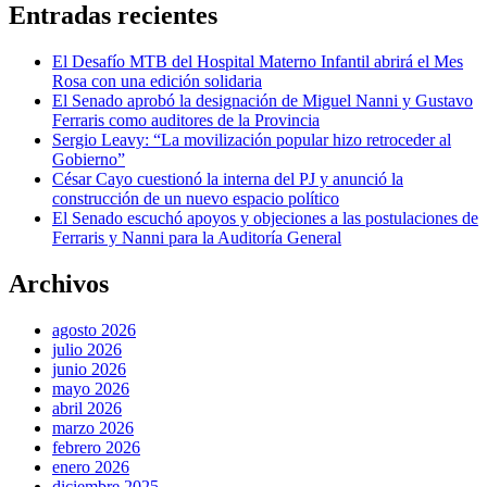
Entradas recientes
El Desafío MTB del Hospital Materno Infantil abrirá el Mes
Rosa con una edición solidaria
El Senado aprobó la designación de Miguel Nanni y Gustavo
Ferraris como auditores de la Provincia
Sergio Leavy: “La movilización popular hizo retroceder al
Gobierno”
César Cayo cuestionó la interna del PJ y anunció la
construcción de un nuevo espacio político
El Senado escuchó apoyos y objeciones a las postulaciones de
Ferraris y Nanni para la Auditoría General
Archivos
agosto 2026
julio 2026
junio 2026
mayo 2026
abril 2026
marzo 2026
febrero 2026
enero 2026
diciembre 2025