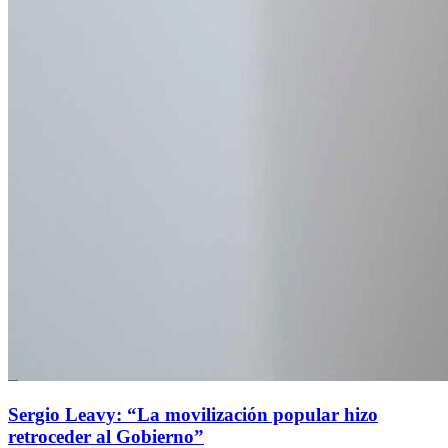
Sergio Leavy: “La movilización popular hizo
retroceder al Gobierno”