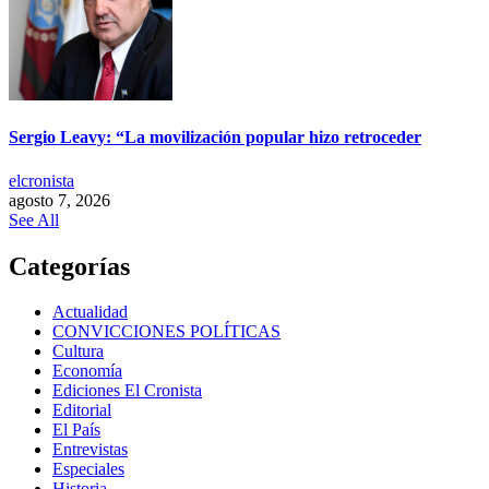
Sergio Leavy: “La movilización popular hizo retroceder
elcronista
agosto 7, 2026
See All
Categorías
Actualidad
CONVICCIONES POLÍTICAS
Cultura
Economía
Ediciones El Cronista
Editorial
El País
Entrevistas
Especiales
Historia