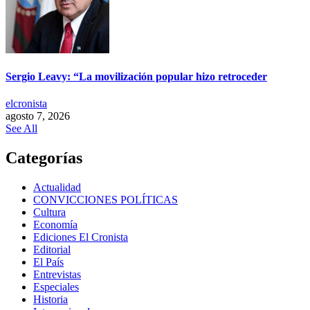
Sergio Leavy: “La movilización popular hizo retroceder
elcronista
agosto 7, 2026
See All
Categorías
Actualidad
CONVICCIONES POLÍTICAS
Cultura
Economía
Ediciones El Cronista
Editorial
El País
Entrevistas
Especiales
Historia