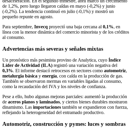
desaceleración. En el segundo trimestre, abril marcó un crecimiento
de 1,2%, pero luego llegaron caídas en mayo (-0,2%) y junio
(-0,2%). La tendencia continuó en julio (-0,1%) y mostró un
pequeño repunte en agosto.
Para septiembre,
Invecq
proyectó una baja cercana al
0,1%
, en
línea con la menor dinámica del comercio minorista y de los créditos
al consumo.
Advertencias más severas y señales mixtas
Un pronóstico más pesimista provino de Analytica, cuyo
Índice
Líder de Actividad (ILA)
registró una variación negativa del
0,3%
. El informe destacó retrocesos en sectores como
automotriz
,
metalurgia básica
y
energía
, con caída en la producción de gas.
También se observaron mermas en variables ligadas al consumo,
como la recaudación del IVA y los niveles de confianza.
Pese a ello, hubo algunas mejoras parciales: aumentó la producción
de
aceros planos y laminados
, y ciertos bienes durables mostraron
dinamismo. Las
importaciones
también se expandieron con fuerza,
reflejando la heterogeneidad del entramado productivo.
Automotriz, construcción y pymes: luces y sombras