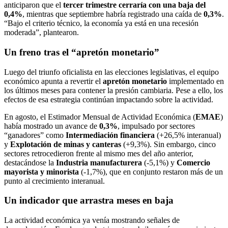
anticiparon que el
tercer trimestre cerraría con una baja del
0,4%
, mientras que septiembre habría registrado una caída de
0,3%
.
“Bajo el criterio técnico, la economía ya está en una recesión
moderada”, plantearon.
Un freno tras el “apretón monetario”
Luego del triunfo oficialista en las elecciones legislativas, el equipo
económico apunta a revertir el
apretón monetario
implementado en
los últimos meses para contener la presión cambiaria. Pese a ello, los
efectos de esa estrategia continúan impactando sobre la actividad.
En agosto, el Estimador Mensual de Actividad Económica (
EMAE
)
había mostrado un avance de
0,3%
, impulsado por sectores
“ganadores” como
Intermediación financiera
(+26,5% interanual)
y
Explotación de minas y canteras
(+9,3%). Sin embargo, cinco
sectores retrocedieron frente al mismo mes del año anterior,
destacándose la
Industria manufacturera
(-5,1%) y
Comercio
mayorista y minorista
(-1,7%), que en conjunto restaron más de un
punto al crecimiento interanual.
Un indicador que arrastra meses en baja
La actividad económica ya venía mostrando señales de