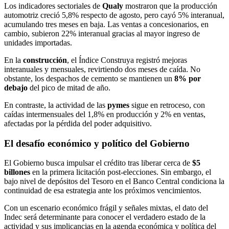
Los indicadores sectoriales de
Qualy
mostraron que la producción
automotriz creció 5,8% respecto de agosto, pero cayó 5% interanual,
acumulando tres meses en baja. Las ventas a concesionarios, en
cambio, subieron 22% interanual gracias al mayor ingreso de
unidades importadas.
En la
construcción
, el Índice Construya registró mejoras
interanuales y mensuales, revirtiendo dos meses de caída. No
obstante, los despachos de cemento se mantienen un
8% por
debajo
del pico de mitad de año.
En contraste, la actividad de las
pymes
sigue en retroceso, con
caídas intermensuales del 1,8% en producción y 2% en ventas,
afectadas por la pérdida del poder adquisitivo.
El desafío económico y político del Gobierno
El Gobierno busca impulsar el crédito tras liberar cerca de
$5
billones
en la primera licitación post-elecciones. Sin embargo, el
bajo nivel de depósitos del Tesoro en el Banco Central condiciona la
continuidad de esa estrategia ante los próximos vencimientos.
Con un escenario económico frágil y señales mixtas, el dato del
Indec será determinante para conocer el verdadero estado de la
actividad y sus implicancias en la agenda económica y política del