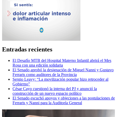
Entradas recientes
El Desafío MTB del Hospital Materno Infantil abrirá el Mes
Rosa con una edición solidaria
El Senado aprobó la designación de Miguel Nanni y Gustavo
Ferraris como auditores de la Provincia
Sergio Leavy: “La movilización popular hizo retroceder al
Gobierno”
César Cayo cuestionó la interna del PJ y anunció la
construcción de un nuevo espacio político
El Senado escuchó apoyos y objeciones a las postulaciones de
Ferraris y Nanni para la Auditoría General