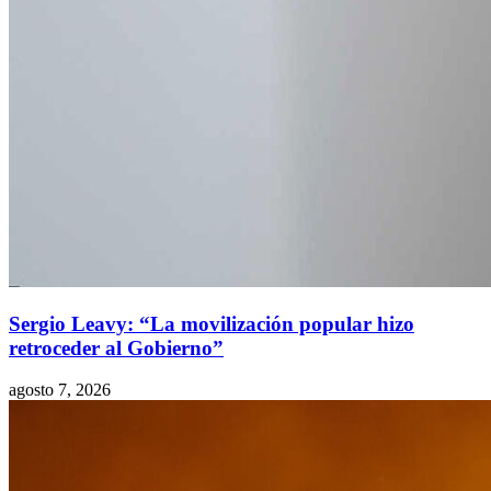
Sergio Leavy: “La movilización popular hizo
retroceder al Gobierno”
agosto 7, 2026